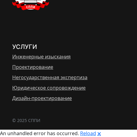
УСЛУГИ
Инженерные изыскания
Проектирование
Негосударственная экспертиза
Юридическое сопровождение
Дизайн-проектирование
© 2025 СППИ
An unhandled error has occurred.
Reload
🗙