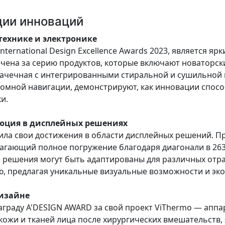
ции инноваций
 технике и электронике
International Design Excellence Awards 2023, является 
ена за серию продуктов, которые включают новаторски
рачечная с интегрированными стиральной и сушильной м
номной навигации, демонстрируют, как инновации спо
​.
люция в дисплейных решениях
ила свои достижения в области дисплейных решений. П
едлагающий полное погружение благодаря диагонали в 26
 решения могут быть адаптированы для различных отра
 предлагая уникальные визуальные возможности и экол
дизайне
аграду A'DESIGN AWARD за свой проект ViThermo — апп
кожи и тканей лица после хирургических вмешательств