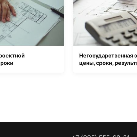
роектной
Негосударственная 
сроки
цены, сроки, резуль