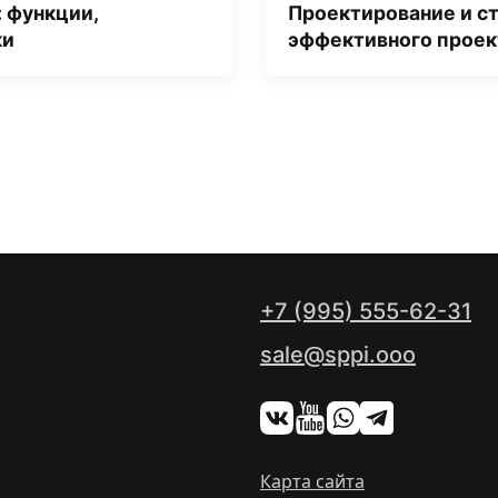
: функции,
Проектирование и с
ки
эффективного проек
+7 (995) 555-62-31
sale@sppi.ooo
Карта сайта