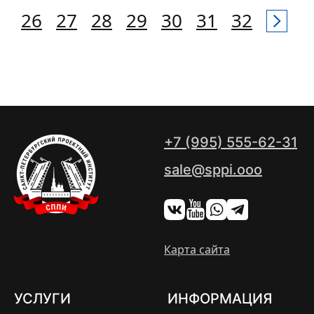
26
27
28
29
30
31
32
+7 (995) 555-62-31
sale@sppi.ooo
Карта сайта
УСЛУГИ
ИНФОРМАЦИЯ